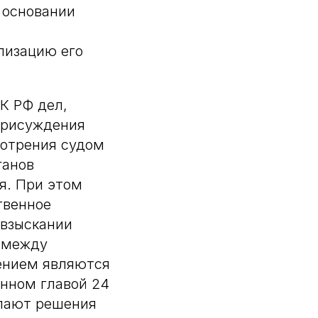
 основании
лизацию его
К РФ дел,
присуждения
мотрения судом
ганов
я. При этом
твенное
 взыскании
и между
ением являются
енном главой 24
упают решения