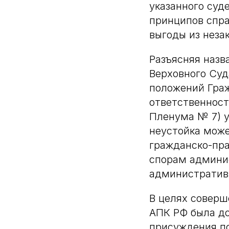
указанного суд
принципов спра
выгоды из неза
Разъясняя назв
Верховного Суд
положений Граж
ответственност
Пленума № 7) у
неустойка може
гражданско-пра
спорам админи
административн
В целях соверш
АПК РФ была д
присуждения по