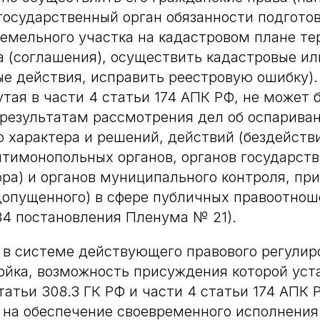
государственный орган обязанности подгото
емельного участка на кадастровом плане те
а (соглашения), осуществить кадастровые ил
е действия, исправить реестровую ошибку)
тая в части 4 статьи 174 АПК РФ, не может 
результатам рассмотрения дел об оспариван
 характера и решений, действий (бездействи
тимонопольных органов, органов государств
ора) и органов муниципального контроля, пр
опущенного) в сфере публичных правоотнош
34 постановления Пленума № 21).
 в системе действующего правового регулир
ойка, возможность присуждения которой уст
атьи 308.3 ГК РФ и части 4 статьи 174 АПК 
 на обеспечение своевременного исполнени