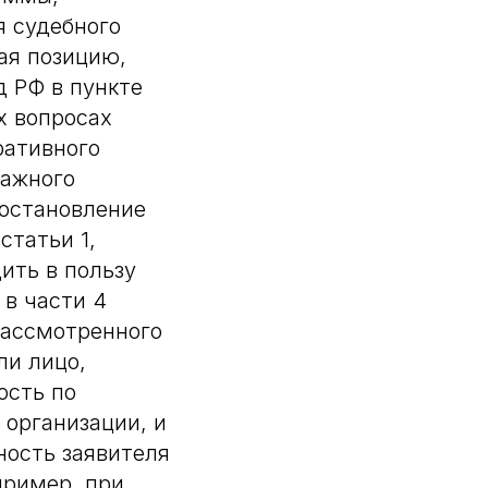
я судебного
ая позицию,
 РФ в пункте
х вопросах
ративного
ражного
постановление
статьи 1,
ить в пользу
в части 4
рассмотренного
ли лицо,
ость по
 организации, и
ность заявителя
пример, при