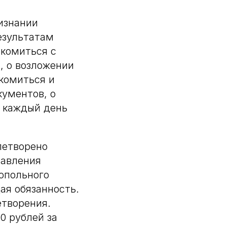
изнании
езультатам
акомиться с
, о возложении
комиться и
кументов, о
а каждый день
летворено
тавления
опольного
ая обязанность.
етворения.
0 рублей за