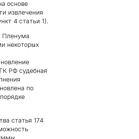
на основе
ти извлечения
кт 4 статьи 1).
я Пленума
ми некоторых
ановление
 ГК РФ судебная
олнения
ановлена по
 порядке
ва статья 174
можность
уммы,