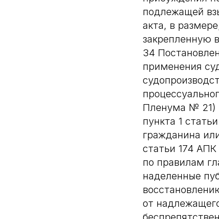
подлежащей взы
акта, в размер
закрепленную в
34 Постановлен
применения су
судопроизводст
процессуальног
Пленума № 21) 
пункта 1 стать
гражданина или
статьи 174 АПК
по правилам гл
наделенные пу
восстановлению
от надлежащего
беспрепятствен