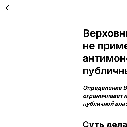
Верховн
не прим
антимон
публичн
Определение В
ограничивает 
публичной вла
Суть дел