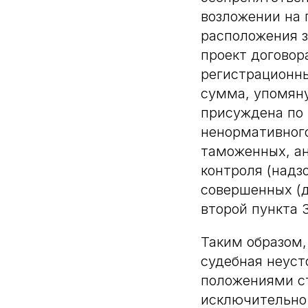
возложении на 
расположения з
проект договор
регистрационны
сумма, упомяну
присуждена по 
ненормативного
таможенных, ан
контроля (надз
совершенных (д
второй пункта 
Таким образом,
судебная неуст
положениями ст
исключительно