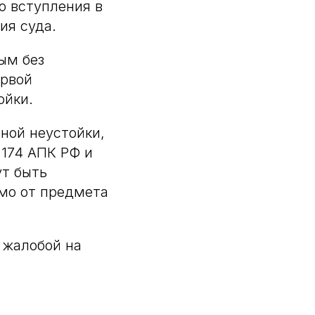
о вступления в
ия суда.
ым без
ервой
ойки.
ной неустойки,
 174 АПК РФ и
ут быть
мо от предмета
 жалобой на