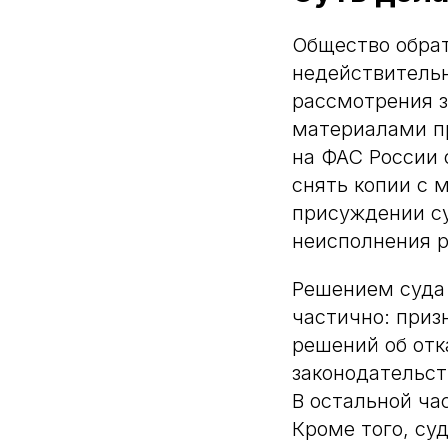
Общество обрат
недействитель
рассмотрения з
материалами пр
на ФАС России 
снять копии с 
присуждении су
неисполнения р
Решением суда 
частично: приз
решений об отк
законодательст
В остальной ча
Кроме того, су