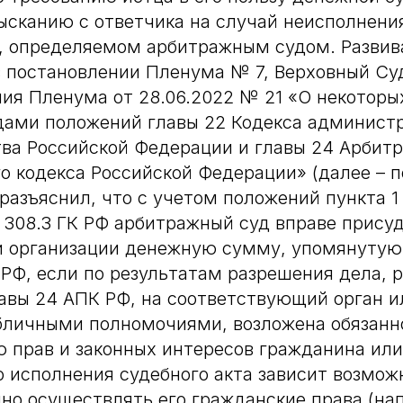
сканию с ответчика на случай неисполнени
е, определяемом арбитражным судом. Развив
 постановлении Пленума № 7, Верховный Суд
ия Пленума от 28.06.2022 № 21 «О некоторы
дами положений главы 22 Кодекса админист
ва Российской Федерации и главы 24 Арбит
о кодекса Российской Федерации» (далее – 
разъяснил, что с учетом положений пункта 1 
и 308.3 ГК РФ арбитражный суд вправе присуд
 организации денежную сумму, упомянутую 
 РФ, если по результатам разрешения дела, 
авы 24 АПК РФ, на соответствующий орган и
бличными полномочиями, возложена обязанн
 прав и законных интересов гражданина или
 исполнения судебного акта зависит возмож
но осуществлять его гражданские права (на