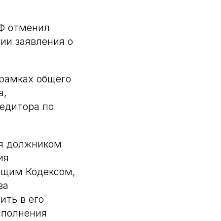
РФ отменил
ии заявления о
 рамках общего
а,
едитора по
ия должником
ия
оящим Кодексом,
ва
ить в его
сполнения