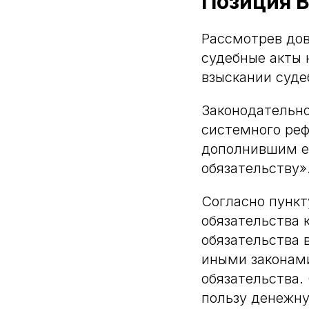
Позиция В
Рассмотрев до
судебные акты 
взыскании суд
Законодательно
системного реф
дополнившим ег
обязательству»
Согласно пункт
обязательства 
обязательства 
иными законами
обязательства.
пользу денежну