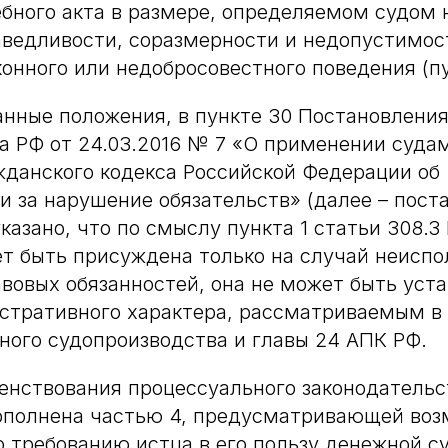
ебного акта в размере, определяемом судом 
ведливости, соразмерности и недопустимос
конного или недобросовестного поведения (пун
анные положения, в пункте 30 Постановлени
а РФ от 24.03.2016 № 7 «О применении суда
данского кодекса Российской Федерации об
и за нарушение обязательств» (далее – пост
казано, что по смыслу пункта 1 статьи 308.3
т быть присуждена только на случай неисп
вовых обязанностей, она не может быть уст
стративного характера, рассматриваемым в
ого судопроизводства и главы 24 АПК РФ.
енствования процессуального законодательст
ополнена частью 4, предусматривающей воз
 требованию истца в его пользу денежной с