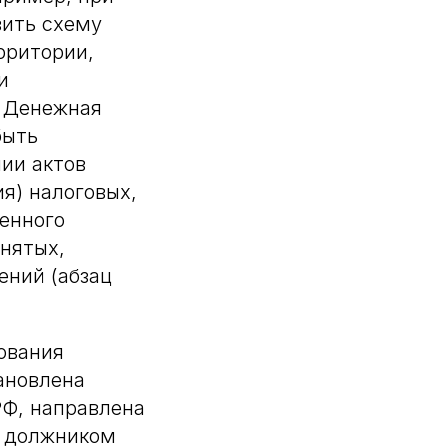
вить схему
рритории,
и
. Денежная
быть
ии актов
я) налоговых,
енного
инятых,
ений (абзац
ования
ановлена
РФ, направлена
я должником