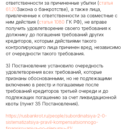
ответственности за причиненные убытки (
статья
61.20
Закона о банкротстве), а также лица,
привлеченные к ответственности за совместные с
ним действия (
статья 1080
ГК РФ), не вправе
получить удовлетворение своего требования к
должнику до погашения требований других
кредиторов, которым действиями такого
контролирующего лица причинен вред, независимо
от очередности такого требования.
3) Постановление установило очередность
удовлетворения всех требований, которые
признаны обоснованными, но не подлежащими
включению в реестр и погашаемые после
требований кредиторов третьей очереди и до
подлежащих погашению за счет ликвидационной
квоты (пункт 35 Постановления).
https://rusbankrot.ru/people/subordinatsiya-2-0-
sistematizatsiya-pravil-kompensatsionnogo-
finansirovaniya-po-plenumu-41/