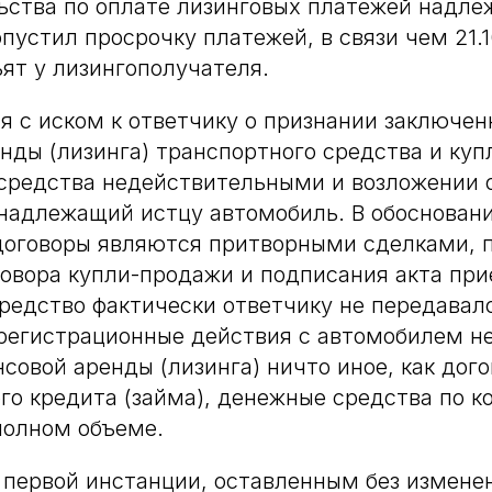
ьства по оплате лизинговых платежей надл
опустил просрочку платежей, в связи чем 21.
ъят у лизингополучателя.
я с иском к ответчику о признании заключен
нды (лизинга) транспортного средства и ку
средства недействительными и возложении 
надлежащий истцу автомобиль. В обоснование
договоры являются притворными сделками, п
овора купли-продажи и подписания акта пр
редство фактически ответчику не передавало
 регистрационные действия с автомобилем н
нсовой аренды (лизинга) ничто иное, как дог
го кредита (займа), денежные средства по к
полном объеме.
первой инстанции, оставленным без измене