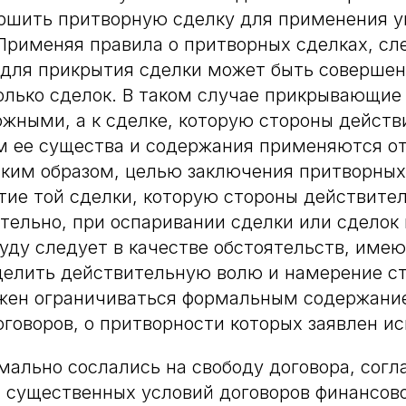
ершить притворную сделку для применения у
Применяя правила о притворных сделках, сл
 для прикрытия сделки может быть совершен
колько сделок. В таком случае прикрывающие
жными, а к сделке, которую стороны дейст
ом ее существа и содержания применяются о
аким образом, целью заключения притворных
тие той сделки, которую стороны действите
ательно, при оспаривании сделки или сделок
уду следует в качестве обстоятельств, име
делить действительную волю и намерение сто
лжен ограничиваться формальным содержани
говоров, о притворности которых заявлен ис
ально сослались на свободу договора, согл
 существенных условий договоров финансов