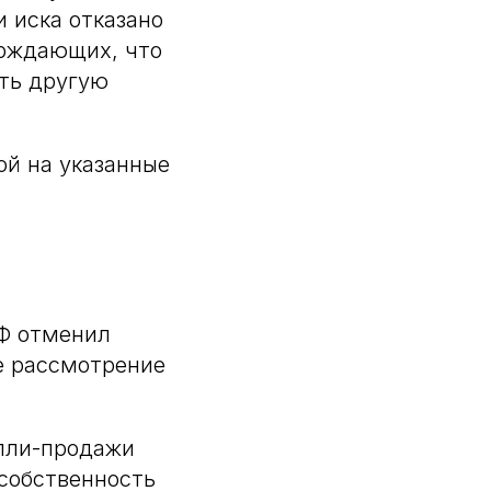
 иска отказано
ерждающих, что
ть другую
ой на указанные
РФ отменил
е рассмотрение
упли-продажи
 собственность