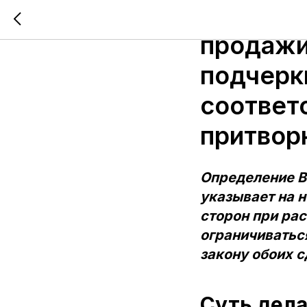
Спор о д
продажи
подчерк
соответ
притвор
Определение В
указывает на 
сторон при рас
ограничиватьс
закону обоих 
Суть дел