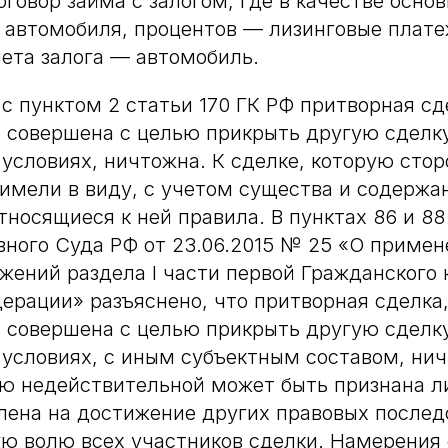
говор займа с залогом, где в качестве основ
 автомобиля, процентов — лизинговые платеж
ета залога — автомобиль.
 с пунктом 2 статьи 170 ГК РФ притворная сд
я совершена с целью прикрыть другую сделку
 условиях, ничтожна. К сделке, которую сто
имели в виду, с учетом существа и содержа
носящиеся к ней правила. В пунктах 86 и 8
ного Суда РФ от 23.06.2015 № 25 «О приме
жений раздела I части первой Гражданского 
ерации» разъяснено, что притворная сделка,
я совершена с целью прикрыть другую сделку
 условиях, с иным субъектным составом, нич
ю недействительной может быть признана л
лена на достижение других правовых послед
ю волю всех участников сделки. Намерения