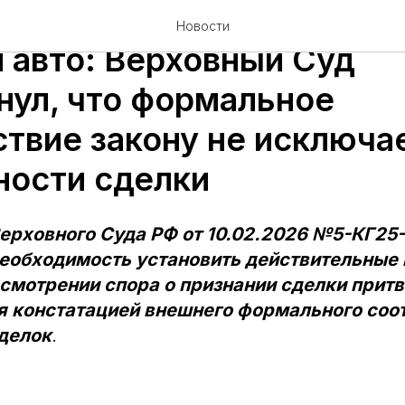
оговоре лизинга и купли
Новости
 авто: Верховный Суд
нул, что формальное
ствие закону не исключа
ности сделки
ерховного Суда РФ от 10.02.2026 №5-КГ25
необходимость установить действительные
смотрении спора о признании сделки притв
я констатацией внешнего формального соо
сделок
.
а