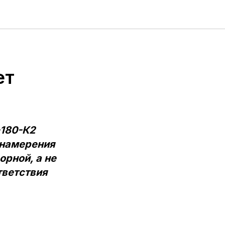
-
ет
-180-К2
 намерения
орной, а не
тветствия