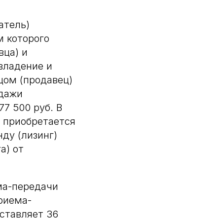
атель)
м которого
вца) и
владение и
цом (продавец)
одажи
7 500 руб. В
ь приобретается
ду (лизинг)
а) от
ма-передачи
риема-
оставляет 36