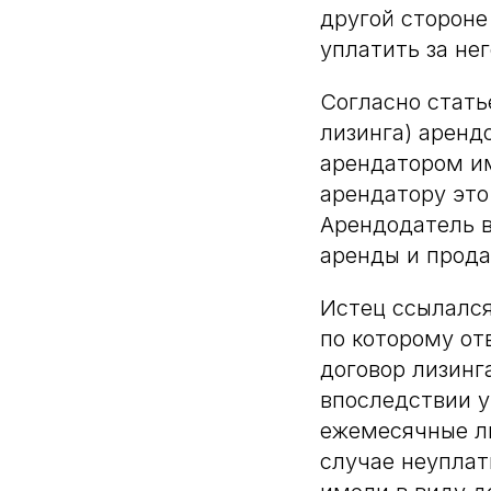
другой стороне
уплатить за не
Согласно стать
лизинга) аренд
арендатором им
арендатору это
Арендодатель в
аренды и прода
Истец ссылался
по которому отв
договор лизинга
впоследствии у
ежемесячные ли
случае неуплат