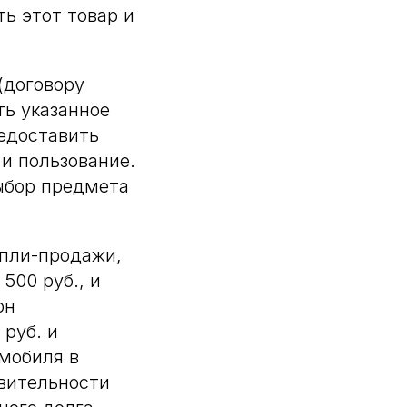
ть этот товар и
(договору
ть указанное
едоставить
и пользование.
выбор предмета
упли-продажи,
500 руб., и
он
руб. и
мобиля в
твительности