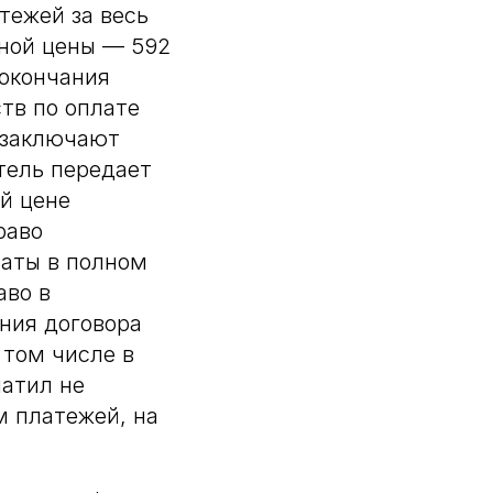
тежей за весь
пной цены — 592
 окончания
тв по оплате
 заключают
тель передает
й цене
раво
латы в полном
аво в
ния договора
 том числе в
латил не
м платежей, на