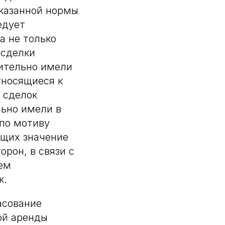
казанной нормы
едует
а не только
 сделки
вительно имели
тносящиеся к
 сделок
льно имели в
 по мотиву
ющих значение
рон, в связи с
ем
к.
асование
ой аренды