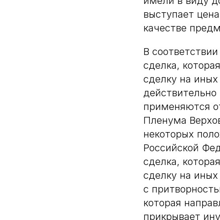
имели в виду до
выступает цена
качестве предм
В соответствии
сделка, котора
сделку на иных
действительно 
применяются от
Пленума Верхов
некоторых поло
Российской Фед
сделка, котора
сделку на иных
с притворность
которая направ
прикрывает ину