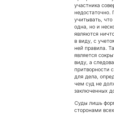
участника сов
недостаточно. 
учитывать, что
одна, но и нес
являются ничто
в виду, с учет
ней правила. Т
является сокры
виду, а следов
притворности с
для дела, опре
чем суд не до
заключенных до
Суды лишь форм
сторонами всех