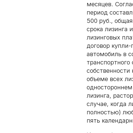
месяцев. Согла
период составл
500 руб., обща
срока лизинга 
лизинговых пла
договор купли-
автомобиль в с
транспортного 
собственности 
объеме всех ли
одностороннем 
лизинга, растор
случае, когда 
полностью) люб
пять календарн