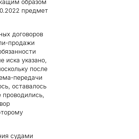
ежащим образом
10.2022 предмет
ных договоров
пли-продажи
обязанности
 иска указано,
оскольку после
иема-передачи
сь, оставалось
е проводились,
овор
оторому
ния судами