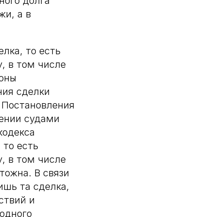
ного долга
и, а в
елка, то есть
, в том числе
роны
ния сделки
8 Постановления
нении судами
кодекса
 то есть
, в том числе
тожна. В связи
ишь та сделка,
ствий и
 одного