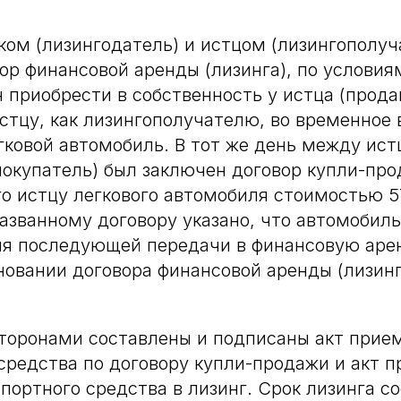
ом (лизингодатель) и истцом (лизингополуч
ор финансовой аренды (лизинга), по условия
н приобрести в собственность у истца (прода
стцу, как лизингополучателю, во временное 
гковой автомобиль. В тот же день между ист
покупатель) был заключен договор купли-пр
 истцу легкового автомобиля стоимостью 57
азванному договору указано, что автомобил
я последующей передачи в финансовую арен
новании договора финансовой аренды (лизинг
сторонами составлены и подписаны акт прие
средства по договору купли-продажи и акт п
портного средства в лизинг. Срок лизинга с